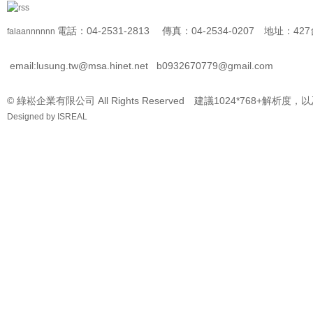
電話：04-2531-2813 傳真：04-2534-0207 地址
falaannnnnn
email:lusung.tw@msa.hinet.net
b0932670779@gmail.com
© 綠崧企業有限公司 All Rights Reserved 建議1024*768+解析度，
Designed by
ISREAL