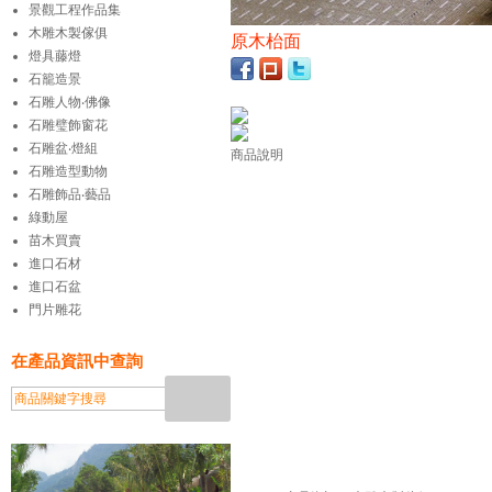
景觀工程作品集
木雕木製傢俱
原木枱面
燈具藤燈
石籠造景
石雕人物‧佛像
石雕璧飾窗花
石雕盆‧燈組
商品說明
石雕造型動物
石雕飾品‧藝品
綠動屋
苗木買賣
進口石材
進口石盆
門片雕花
在產品資訊中查詢