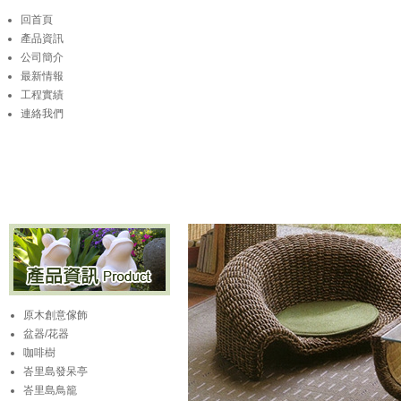
回首頁
產品資訊
公司簡介
最新情報
工程實績
連絡我們
原木創意傢飾
盆器/花器
咖啡樹
峇里島發呆亭
峇里島鳥籠