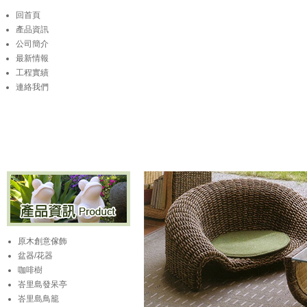
回首頁
產品資訊
公司簡介
最新情報
工程實績
連絡我們
原木創意傢飾
盆器/花器
咖啡樹
峇里島發呆亭
峇里島鳥籠