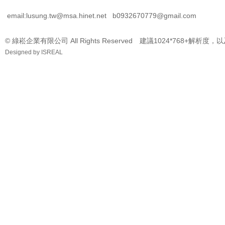
email:lusung.tw@msa.hinet.net
b0932670779@gmail.com
© 綠崧企業有限公司 All Rights Reserved 建議1024*768+解析度，
Designed by
ISREAL