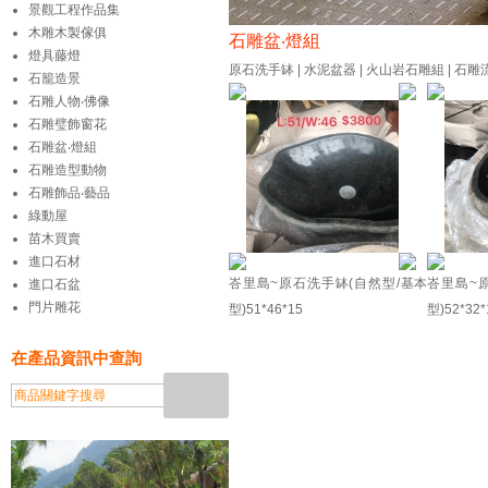
景觀工程作品集
木雕木製傢俱
石雕盆‧燈組
燈具藤燈
原石洗手缽
|
水泥盆器
|
火山岩石雕組
|
石雕
石籠造景
石雕人物‧佛像
石雕璧飾窗花
石雕盆‧燈組
石雕造型動物
石雕飾品‧藝品
綠動屋
苗木買賣
進口石材
峇里島~原石洗手缽(自然型/基本
峇里島~
進口石盆
門片雕花
型)51*46*15
型)52*32*
在產品資訊中查詢